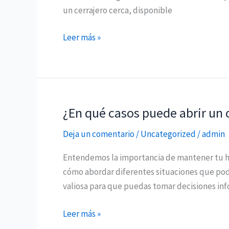
para
un cerrajero cerca, disponible
Problemas
de
Leer más »
Cerrajería
¿En qué casos puede abrir un c
¿En
qué
Deja un comentario
/
Uncategorized
/
admin
casos
puede
Entendemos la importancia de mantener tu ho
abrir
cómo abordar diferentes situaciones que podr
un
valiosa para que puedas tomar decisiones inf
cerrajero
tu
Leer más »
vivienda?