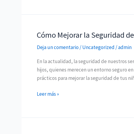
Cómo Mejorar la Seguridad de 
Cómo
Mejorar
Deja un comentario
/
Uncategorized
/
admin
la
Seguridad
En la actualidad, la seguridad de nuestros s
de
hijos, quienes merecen un entorno seguro en 
tus
prácticos para mejorar la seguridad de tus ni
Niños
en
Leer más »
Casa:
Consejos
de
Cerrajería