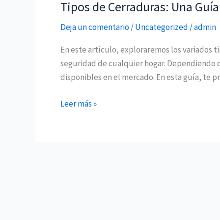
Profesional
Tipos de Cerraduras: Una Guía
Tipos
de
Deja un comentario
/
Uncategorized
/
admin
Cerraduras:
Una
En este artículo, exploraremos los variados 
Guía
seguridad de cualquier hogar. Dependiendo d
Completa
disponibles en el mercado. En esta guía, te 
para
Elegir
Leer más »
la
Mejor
Opción