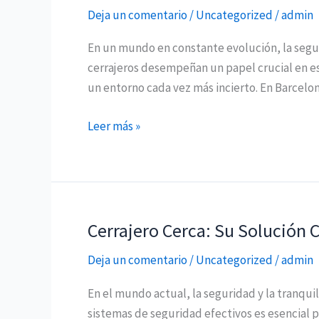
en
Deja un comentario
/
Uncategorized
/
admin
Barcelona:
Todo
En un mundo en constante evolución, la segur
lo
cerrajeros desempeñan un papel crucial en es
que
un entorno cada vez más incierto. En Barcelon
Necesitas
Saber
Leer más »
Cerrajero Cerca: Su Solución 
Cerrajero
Cerca:
Deja un comentario
/
Uncategorized
/
admin
Su
Solución
En el mundo actual, la seguridad y la tranqui
Confiable
sistemas de seguridad efectivos es esencial p