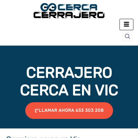
Ir
al
contenido
CERRAJERO
CERCA EN VIC
LLAMAR AHORA 633 303 208