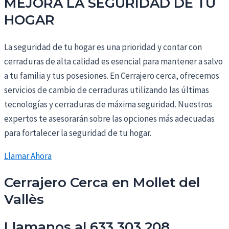
MEJORA LA SEGURIDAD DE TU
HOGAR​
La seguridad de tu hogar es una prioridad y contar con
cerraduras de alta calidad es esencial para mantener a salvo
a tu familia y tus posesiones. En Cerrajero cerca, ofrecemos
servicios de cambio de cerraduras utilizando las últimas
tecnologías y cerraduras de máxima seguridad. Nuestros
expertos te asesorarán sobre las opciones más adecuadas
para fortalecer la seguridad de tu hogar.
Llamar Ahora
Cerrajero Cerca en
Mollet del
Vallès
Llamanos al 633 303 208