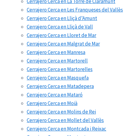
Cerrajero Cerca en La Torre de Claramunt
Cerrajero Cerca en Les Franqueses del Vallès
Cerrajero Cerca en Lliçà d’Amunt
Cerrajero Cerca en Lliçà de Vall
Cerrajero Cerca en Lloret de Mar
Cerrajero Cerca en Malgrat de Mar
Cerrajero Cerca en Manresa
Cerrajero Cerca en Martorell
Cerrajero Cerca en Martorelles
Cerrajero Cerca en Masquefa
Cerrajero Cerca en Matadepera
Cerrajero Cerca en Mataró
Cerrajero Cerca en Moià
Cerrajero Cerca en Molins de Rei
Cerrajero Cerca en Mollet del Vallès
Cerrajero Cerca en Montcada i Reixac