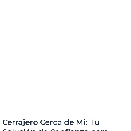
Cerrajero Cerca de Mi: Tu