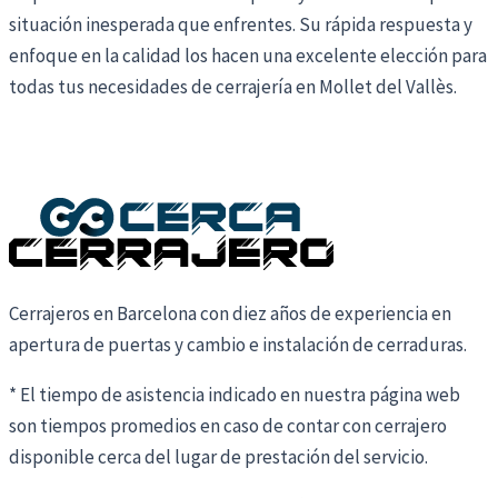
situación inesperada que enfrentes. Su rápida respuesta y
enfoque en la calidad los hacen una excelente elección para
todas tus necesidades de cerrajería en Mollet del Vallès.
Cerrajeros en Barcelona con diez años de experiencia en
apertura de puertas y cambio e instalación de cerraduras.
* El tiempo de asistencia indicado en nuestra página web
son tiempos promedios en caso de contar con cerrajero
disponible cerca del lugar de prestación del servicio.