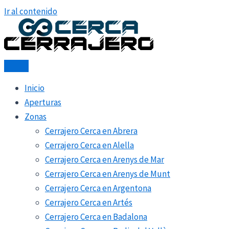
Ir al contenido
Inicio
Aperturas
Zonas
Cerrajero Cerca en Abrera
Cerrajero Cerca en Alella
Cerrajero Cerca en Arenys de Mar
Cerrajero Cerca en Arenys de Munt
Cerrajero Cerca en Argentona
Cerrajero Cerca en Artés
Cerrajero Cerca en Badalona