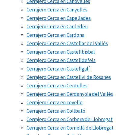
Cerrajero Cerca en Canovelles
Cerrajero Cerca en Canyelles
Cerrajero Cerca en Capellades
Cerrajero Cerca en Cardedeu
Cerrajero Cerca en Cardona
Cerrajero Cerca en Castellar del Vallès
Cerrajero Cerca en Castellbisbal
Cerrajero Cerca en Castelldefels
Cerrajero Cerca en Castellgalí
Cerrajero Cerca en Castellví de Rosanes
Cerrajero Cerca en Centelles
Cerrajero Cerca en Cerdanyola del Vallès
Cerrajero Cerca en cevello
Cerrajero Cerca en Collbató
Cerrajero Cerca en Corbera de Llobregat
Cerrajero Cerca en Cornellà de Llobregat