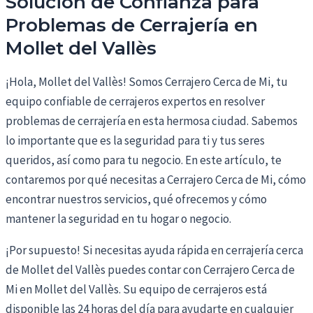
Solución de Confianza para
Problemas de Cerrajería en
Mollet del Vallès
¡Hola, Mollet del Vallès! Somos Cerrajero Cerca de Mi, tu
equipo confiable de cerrajeros expertos en resolver
problemas de cerrajería en esta hermosa ciudad. Sabemos
lo importante que es la seguridad para ti y tus seres
queridos, así como para tu negocio. En este artículo, te
contaremos por qué necesitas a Cerrajero Cerca de Mi, cómo
encontrar nuestros servicios, qué ofrecemos y cómo
mantener la seguridad en tu hogar o negocio.
¡Por supuesto! Si necesitas ayuda rápida en cerrajería cerca
de Mollet del Vallès puedes contar con Cerrajero Cerca de
Mi en Mollet del Vallès. Su equipo de cerrajeros está
disponible las 24 horas del día para ayudarte en cualquier