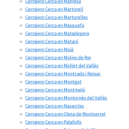
Cerrajero Cerca en Manresa
Cerrajero Cerca en Martorell
Cerrajero Cerca en Martorelles
Cerrajero Cerca en Masquefa
Cerrajero Cerca en Matadepera
Cerrajero Cerca en Mataró
Cerrajero Cerca en Moià
Cerrajero Cerca en Molins de Rei
Cerrajero Cerca en Mollet del Vallès
Cerrajero Cerca en Montcada i Reixac
Cerrajero Cerca en Montgat
Cerrajero Cerca en Montmeló
Cerrajero Cerca en Montornès del Vallès
Cerrajero Cerca en Navarcles
Cerrajero Cerca en Olesa de Montserrat
Cerrajero Cerca en Palafolls