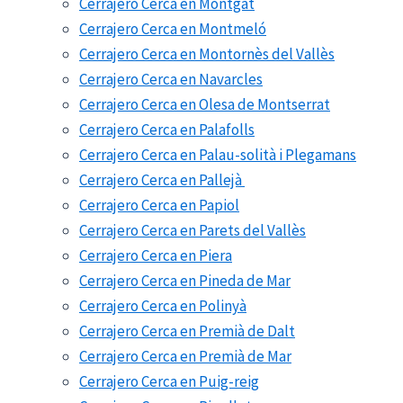
Cerrajero Cerca en Montgat
Cerrajero Cerca en Montmeló
Cerrajero Cerca en Montornès del Vallès
Cerrajero Cerca en Navarcles
Cerrajero Cerca en Olesa de Montserrat
Cerrajero Cerca en Palafolls
Cerrajero Cerca en Palau-solità i Plegamans
Cerrajero Cerca en Pallejà
Cerrajero Cerca en Papiol
Cerrajero Cerca en Parets del Vallès
Cerrajero Cerca en Piera
Cerrajero Cerca en Pineda de Mar
Cerrajero Cerca en Polinyà
Cerrajero Cerca en Premià de Dalt
Cerrajero Cerca en Premià de Mar
Cerrajero Cerca en Puig-reig