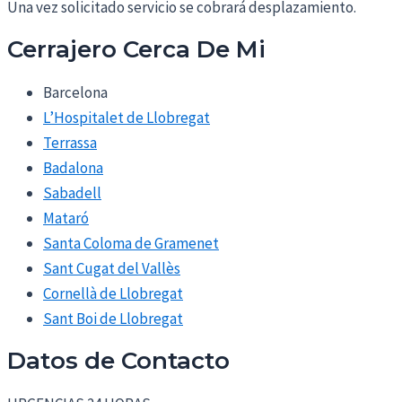
Una vez solicitado servicio se cobrará desplazamiento.
Cerrajero Cerca De Mi
Barcelona
L’Hospitalet de Llobregat
Terrassa
Badalona
Sabadell
Mataró
Santa Coloma de Gramenet
Sant Cugat del Vallès
Cornellà de Llobregat
Sant Boi de Llobregat
Datos de Contacto