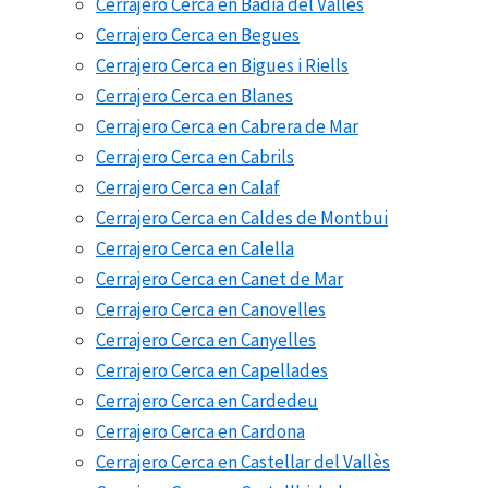
Cerrajero Cerca en Badia del Vallès
Cerrajero Cerca en Begues
Cerrajero Cerca en Bigues i Riells
Cerrajero Cerca en Blanes
Cerrajero Cerca en Cabrera de Mar
Cerrajero Cerca en Cabrils
Cerrajero Cerca en Calaf
Cerrajero Cerca en Caldes de Montbui
Cerrajero Cerca en Calella
Cerrajero Cerca en Canet de Mar
Cerrajero Cerca en Canovelles
Cerrajero Cerca en Canyelles
Cerrajero Cerca en Capellades
Cerrajero Cerca en Cardedeu
Cerrajero Cerca en Cardona
Cerrajero Cerca en Castellar del Vallès