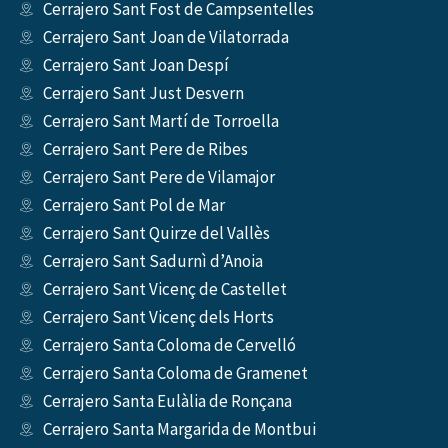
Cerrajero Sant Fost de Campsentelles
Cerrajero Sant Joan de Vilatorrada
Cerrajero Sant Joan Despí
Cerrajero Sant Just Desvern
Cerrajero Sant Martí de Torroella
Cerrajero Sant Pere de Ribes
Cerrajero Sant Pere de Vilamajor
Cerrajero Sant Pol de Mar
Cerrajero Sant Quirze del Vallès
Cerrajero Sant Sadurnì d’Anoia
Cerrajero Sant Vicenç de Castellet
Cerrajero Sant Vicenç dels Horts
Cerrajero Santa Coloma de Cervelló
Cerrajero Santa Coloma de Gramenet
Cerrajero Santa Eulàlia de Ronçana
Cerrajero Santa Margarida de Montbui