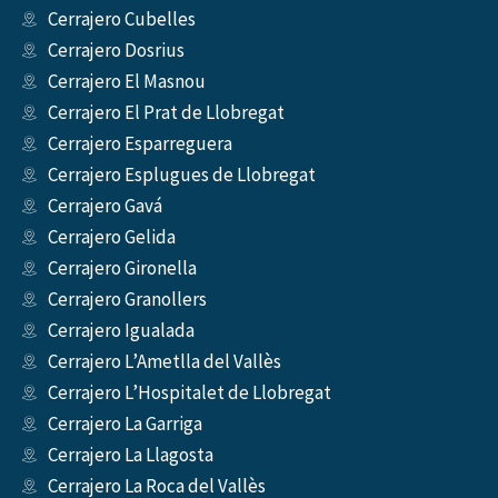
Cerrajero Cubelles
Cerrajero Dosrius
Cerrajero El Masnou
Cerrajero El Prat de Llobregat
Cerrajero Esparreguera
Cerrajero Esplugues de Llobregat
Cerrajero Gavá
Cerrajero Gelida
Cerrajero Gironella
Cerrajero Granollers
Cerrajero Igualada
Cerrajero L’Ametlla del Vallès
Cerrajero L’Hospitalet de Llobregat
Cerrajero La Garriga
Cerrajero La Llagosta
Cerrajero La Roca del Vallès