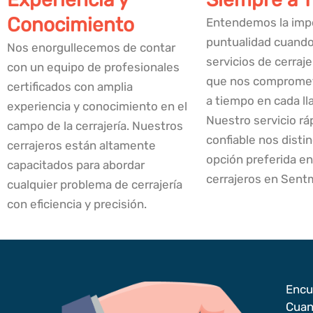
Conocimiento
Entendemos la impo
puntualidad cuando
Nos enorgullecemos de contar
servicios de cerraje
con un equipo de profesionales
que nos compromet
certificados con amplia
a tiempo en cada l
experiencia y conocimiento en el
Nuestro servicio rá
campo de la cerrajería. Nuestros
confiable nos dist
cerrajeros están altamente
opción preferida en
capacitados para abordar
cerrajeros en Sent
cualquier problema de cerrajería
con eficiencia y precisión.
Encu
Cuan