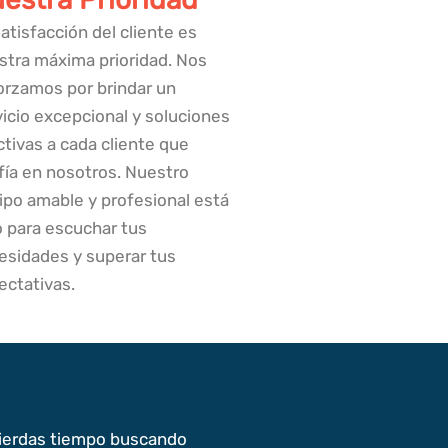
atisfacción del cliente es
stra máxima prioridad. Nos
orzamos por brindar un
vicio excepcional y soluciones
ctivas a cada cliente que
fía en nosotros. Nuestro
ipo amable y profesional está
o para escuchar tus
esidades y superar tus
ectativas.
 pierdas tiempo buscando