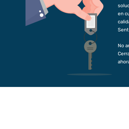
solu
en c
cali
Sent
No ar
Cerr
ahor