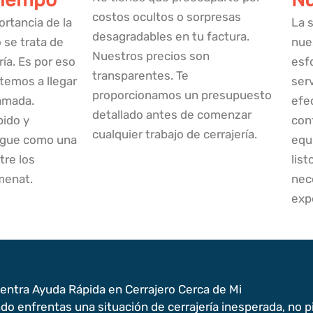
costos ocultos o sorpresas
rtancia de la
La s
desagradables en tu factura.
 se trata de
nue
Nuestros precios son
ría. Es por eso
esf
transparentes. Te
emos a llegar
ser
proporcionamos un presupuesto
lamada.
efe
detallado antes de comenzar
pido y
con
cualquier trabajo de cerrajería.
ingue como una
equ
tre los
list
menat.
nec
exp
entra Ayuda Rápida en Cerrajero Cerca de Mi
do enfrentas una situación de cerrajería inesperada, no