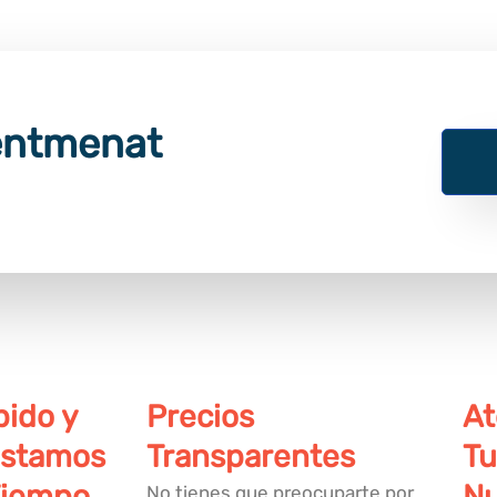
entmenat
pido y
Precios
At
Estamos
Transparentes
Tu
Tiempo
Nu
No tienes que preocuparte por