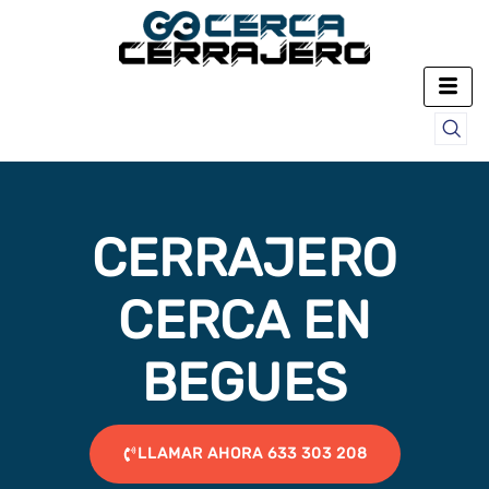
Ir
al
contenido
CERRAJERO
CERCA EN
BEGUES
LLAMAR AHORA 633 303 208