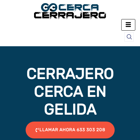
Ir
al
contenido
CERRAJERO
CERCA EN
GELIDA
LLAMAR AHORA 633 303 208